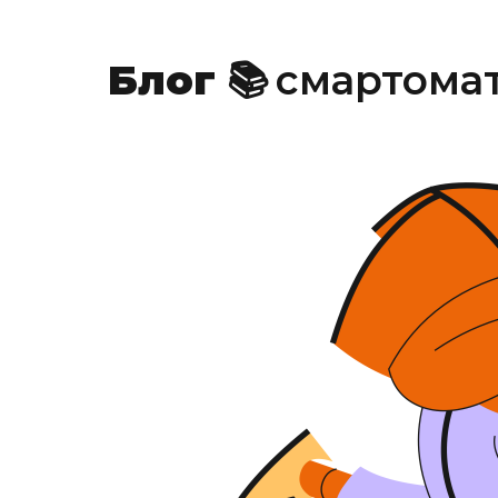
✏️
Блог
📚
смартома