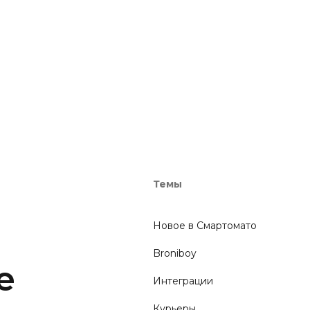
Темы
Новое в Смартомато
Broniboy
е
Интеграции
Курьеры