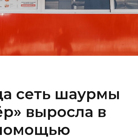
ода сеть шаурмы
р» выросла в
 помощью