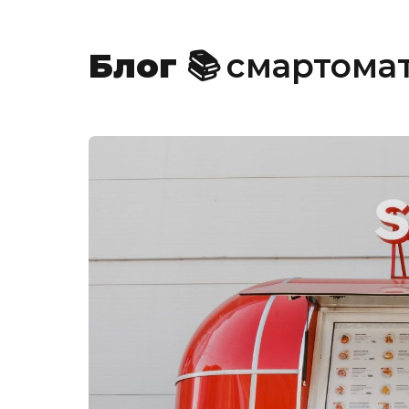
🍔
Блог
📚
смартома