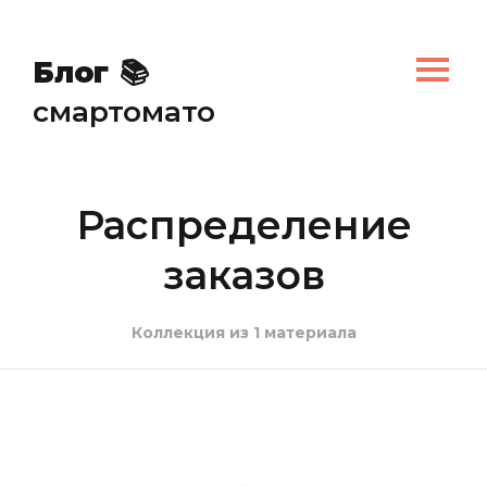
✏️
Блог
📚
смартомато
Распределение
заказов
Коллекция из 1 материала
🍔