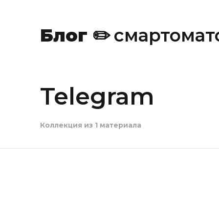
✏️
Блог
✏️
смартомат
Telegram
🍔
Коллекция из 1 материала
🍔
✏️
✏️