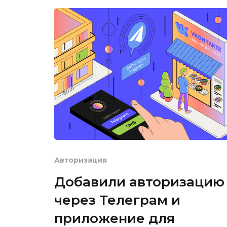
✏️
✏️
📚
📚
Авторизация
🍔
Добавили авторизацию
через Телеграм и
🍔
приложение для