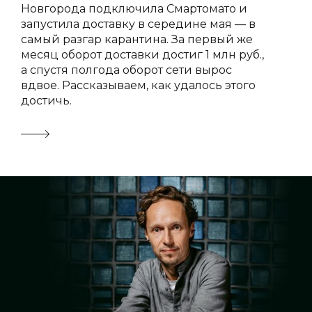
Новгорода подключила Смартомато и
запустила доставку в середине мая — в
самый разгар карантина. За первый же
🍔
месяц оборот доставки достиг 1 млн руб.,
а спустя полгода оборот сети вырос
📚
вдвое. Рассказываем, как удалось этого
достичь.
✏️
🍔
✏️
📚
✏️
🍔