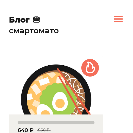
✏️
Блог
🍔
смартомато