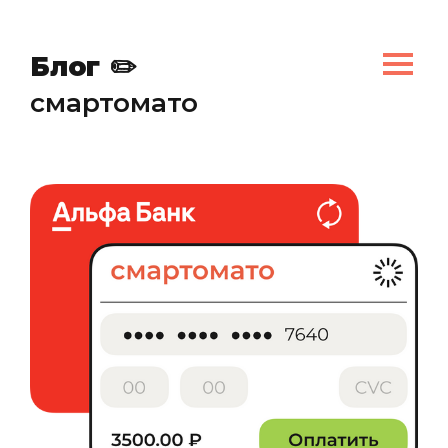
📚
Блог
✏️
смартомато