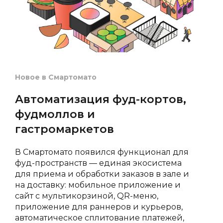
📚
📚
✏️
Новое в Смартомато
✏️
Автоматизация фуд-кортов,
🍔
фудмоллов и
гастромаркетов
✏️
В Смартомато появился функционал для
📚
фуд-пространств — единая экосистема
для приема и обработки заказов в зале и
на доставку: мобильное приложение и
📚
сайт с мультикорзиной, QR-меню,
приложение для раннеров и курьеров,
🍔
автоматическое сплитование платежей,