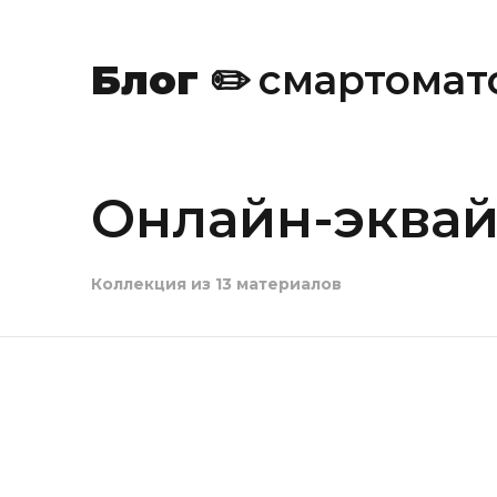
✏️
Блог
✏️
смартомат
Онлайн-эква
Коллекция из 13 материалов