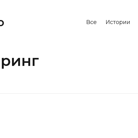
о
Все
Истории
йринг