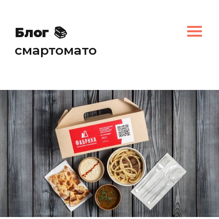
✏️
Блог
📚
смартомато