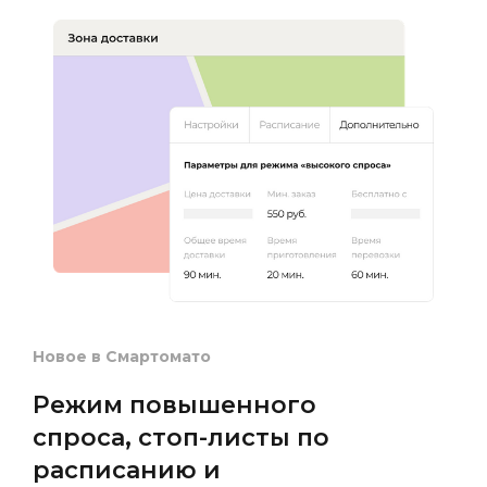
📚
🍔
✏️
🍔
📚
🍔
Новое в Смартомато
🍔
Режим повышенного
🍔
спроса, стоп-листы по
расписанию и
✏️