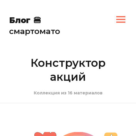
🍔
Блог
🍔
смартомато
Конструктор
акций
Коллекция из 16 материалов