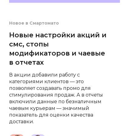
📚
Новое в Смартомато
✏️
Новые настройки акций и
🍔
смс, стопы
модификаторов и чаевые
✏️
в отчетах
✏️
В акции добавили работу с
категориями клиентов — это
📚
позволяет создавать промо для
стимулирования продаж. А в отчеты
включили данные по безналичным
📚
чаевым курьерам — значимый
показатель для оценки качества
📚
доставки.
✏️